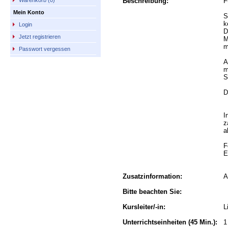
Beschreibung:
F
Warenkorb (0)
Mein Konto
S
k
Login
D
Jetzt registrieren
M
m
Passwort vergessen
A
m
S
D
I
z
a
F
E
Zusatzinformation:
A
Bitte beachten Sie:
Kursleiter/-in:
L
Unterrichtseinheiten
(45 Min.):
1