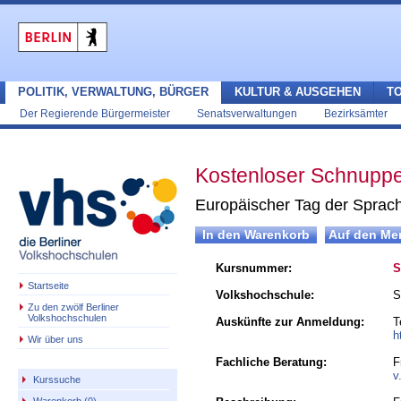
POLITIK, VERWALTUNG, BÜRGER
KULTUR & AUSGEHEN
T
Der Regierende Bürgermeister
Senatsverwaltungen
Bezirksämter
Kostenloser Schnuppe
Europäischer Tag der Sprac
Kursnummer:
S
Startseite
Volkshochschule:
S
Zu den zwölf Berliner
Volkshochschulen
Auskünfte zur Anmeldung:
T
h
Wir über uns
Fachliche Beratung:
F
v
Kurssuche