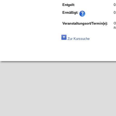
Entgelt:
0
Ermäßigt:
0
Veranstaltungsort/Termin(e):
O
F
Zur Kurssuche