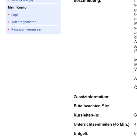
Beschreibung:
I
Warenkorb (0)
v
Mein Konto
g
t
Login
a
Jetzt registrieren
M
v
Passwort vergessen
a
d
A
A
(
M
M
V
A
Ö
Zusatzinformation:
Bitte beachten Sie:
Kursleiter/-in:
B
Unterrichtseinheiten
(45 Min.):
4
Entgelt:
0