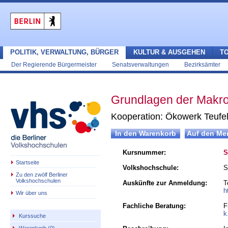
POLITIK, VERWALTUNG, BÜRGER
KULTUR & AUSGEHEN
T
Der Regierende Bürgermeister
Senatsverwaltungen
Bezirksämter
Grundlagen der Makro
Kooperation: Ökowerk Teufe
Kursnummer:
S
Startseite
Volkshochschule:
S
Zu den zwölf Berliner
Volkshochschulen
Auskünfte zur Anmeldung:
T
h
Wir über uns
Fachliche Beratung:
F
k
Kurssuche