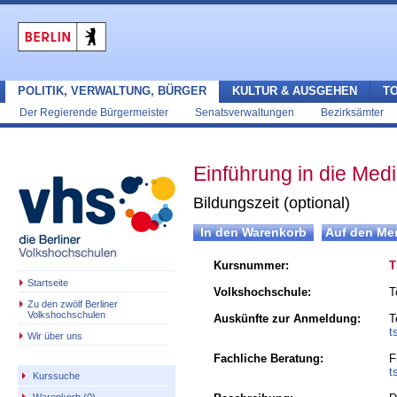
POLITIK, VERWALTUNG, BÜRGER
KULTUR & AUSGEHEN
T
Der Regierende Bürgermeister
Senatsverwaltungen
Bezirksämter
Einführung in die Medi
Bildungszeit (optional)
Kursnummer:
T
Startseite
Volkshochschule:
T
Zu den zwölf Berliner
Volkshochschulen
Auskünfte zur Anmeldung:
T
t
Wir über uns
Fachliche Beratung:
F
t
Kurssuche