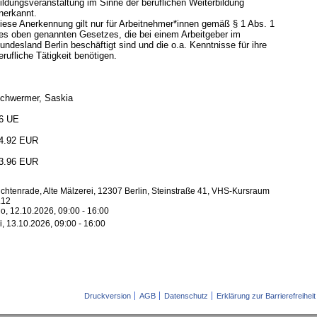
ildungsveranstaltung im Sinne der beruflichen Weiterbildung
nerkannt.
iese Anerkennung gilt nur für Arbeitnehmer*innen gemäß § 1 Abs. 1
es oben genannten Gesetzes, die bei einem Arbeitgeber im
undesland Berlin beschäftigt sind und die o.a. Kenntnisse für ihre
erufliche Tätigkeit benötigen.
chwermer, Saskia
6 UE
4.92 EUR
3.96 EUR
ichtenrade, Alte Mälzerei, 12307 Berlin, Steinstraße 41, VHS-Kursraum
.12
o, 12.10.2026, 09:00 - 16:00
i, 13.10.2026, 09:00 - 16:00
Druckversion
AGB
Datenschutz
Erklärung zur Barrierefreiheit