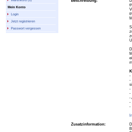
Beschreibung:
D
Warenkorb (0)
t
Mein Konto
V
t
Login
M
Jetzt registrieren
S
Passwort vergessen
z
z
U
D
M
e
m
K
-
-
s
-
-
-
-
-
I
Zusatzinformation:
D
B