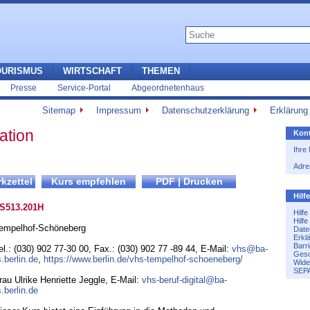
OURISMUS
WIRTSCHAFT
THEMEN
Presse
Service-Portal
Abgeordnetenhaus
Sitemap
Impressum
Datenschutzerklärung
Erklärung 
ation
Kont
Ihre
Adre
Hilf
S513.201H
Hilf
Hilf
empelhof-Schöneberg
Date
Erkl
Barri
el.: (030) 902 77-30 00
,
Fax.: (030) 902 77 -89 44
,
E-Mail:
vhs@ba-
Gesc
s.berlin.de
,
https://www.berlin.de/vhs-tempelhof-schoeneberg/
Wide
SEPA
rau Ulrike Henriette Jeggle, E-Mail:
vhs-beruf-digital@ba-
s.berlin.de