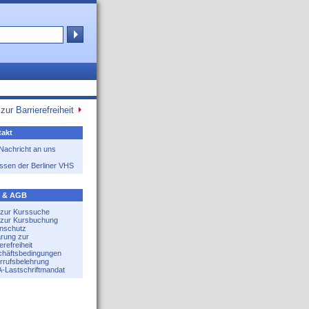
zur Barrierefreiheit
akt
 Nachricht an uns
ssen der Berliner VHS
e & AGB
e zur Kurssuche
e zur Kursbuchung
nschutz
ärung zur
erefreiheit
häftsbedingungen
rrufsbelehrung
-Lastschriftmandat