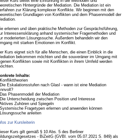
ieser Kurs bietet eine Einführung in die Methoden und
heoretischen Hintergründe der Mediation. Die Mediation ist ein
erfahren zur Klärung komplexer Konflikte. Wir beginnen mit den
heoretischen Grundlagen von Konflikten und dem Phasenmodell der
ediation.
ie erlernen und üben praktische Methoden zur Gesprächsführung,
ur Interessensklärung anhand systemischer Fragemethoden und
ur moderierten Lösungssuche. Außerdem behandeln wir den
mgang mit starken Emotionen im Konflikt.
er Kurs eignet sich für alle Menschen, die einen Einblick in die
ediation bekommen möchten und die souveräner im Umgang mit
igenen Konflikten sowie mit Konflikten in ihrem Umfeld werden
öchten.
onkrete Inhalte:
 Konflikttheorien
 Die Eskalationsstufen nach Glasl - wann ist eine Mediation
innvoll?
 Das Phasenmodell der Mediation
 Die Unterscheidung zwischen Position und Interesse
 Aktives Zuhören und Spiegeln
 Systemische Fragetypen erlernen und anwenden können
 Lösungssuche anleiten
nfos zur Kursleiterin
ieser Kurs gilt gemäß § 10 Abs. 5 des Berliner
ildungszeitgesetzes - BiZeitG (GVBl. vom 05.07.2021 S. 849) als