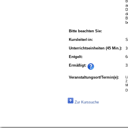
B
a
D
d
B
b
Bitte beachten Sie:
Kursleiter/-in:
S
Unterrichtseinheiten
(45 Min.):
1
Entgelt:
6
Ermäßigt:
3
Veranstaltungsort/Termin(e):
L
2
M
D
Zur Kurssuche