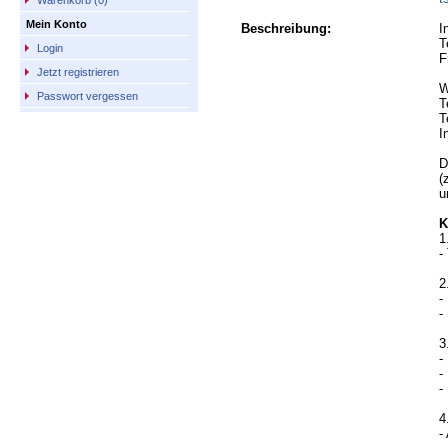
Warenkorb (0)
Mein Konto
Beschreibung:
I
T
Login
F
Jetzt registrieren
W
Passwort vergessen
T
T
I
D
(
u
K
1
-
2
-
-
3
-
-
-
4
-