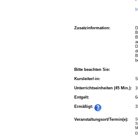
-
I
Zusatzinformation:
D
B
B
a
D
d
B
b
Bitte beachten Sie:
Kursleiter/-in:
S
Unterrichtseinheiten
(45 Min.):
1
Entgelt:
6
Ermäßigt:
3
Veranstaltungsort/Termin(e):
S
S
M
D