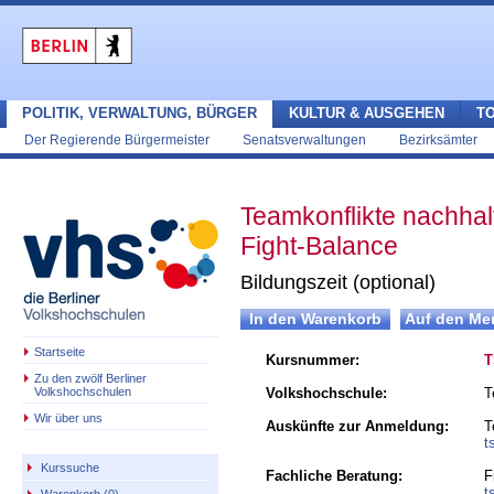
POLITIK, VERWALTUNG, BÜRGER
KULTUR & AUSGEHEN
T
Der Regierende Bürgermeister
Senatsverwaltungen
Bezirksämter
Teamkonflikte nachhalt
Fight-Balance
Bildungszeit (optional)
Startseite
Kursnummer:
T
Zu den zwölf Berliner
Volkshochschulen
Volkshochschule:
T
Wir über uns
Auskünfte zur Anmeldung:
T
t
Kurssuche
Fachliche Beratung:
F
t