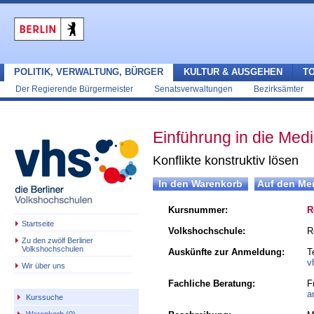
POLITIK, VERWALTUNG, BÜRGER
KULTUR & AUSGEHEN
T
Der Regierende Bürgermeister
Senatsverwaltungen
Bezirksämter
Einführung in die Medi
Konflikte konstruktiv lösen
Kursnummer:
R
Startseite
Volkshochschule:
R
Zu den zwölf Berliner
Volkshochschulen
Auskünfte zur Anmeldung:
T
v
Wir über uns
Fachliche Beratung:
F
a
Kurssuche