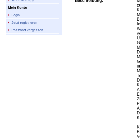
Beschreibung:
M
Warenkorb (0)
z
Mein Konto
K
M
Login
B
Jetzt registrieren
I
W
Passwort vergessen
v
Ü
G
M
D
M
G
u
M
T
D
K
A
E
Z
P
A
D
K
K
B
V