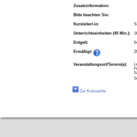
Zusatzinformation:
Bitte beachten Sie:
Kursleiter/-in:
S
Unterrichtseinheiten
(45 Min.):
1
Entgelt:
5
Ermäßigt:
2
Veranstaltungsort/Termin(e):
L
F
S
S
Zur Kurssuche