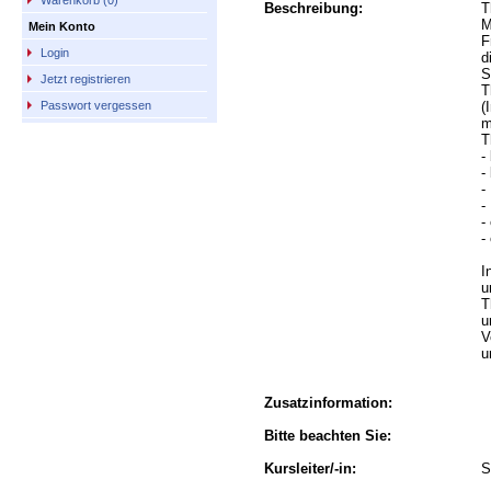
Warenkorb (0)
Beschreibung:
T
M
Mein Konto
F
Login
d
S
Jetzt registrieren
T
(
Passwort vergessen
m
T
-
-
-
-
-
-
I
u
T
u
V
u
Zusatzinformation:
Bitte beachten Sie:
Kursleiter/-in:
S