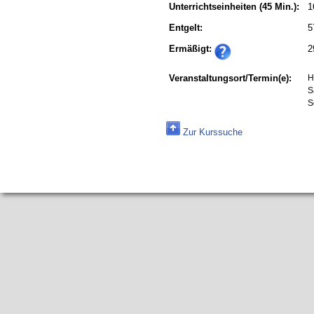
Unterrichtseinheiten
(45 Min.):
1
Entgelt:
5
Ermäßigt:
2
Veranstaltungsort/Termin(e):
H
S
S
Zur Kurssuche