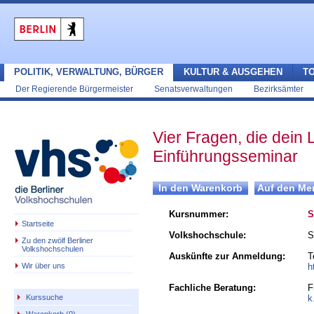
POLITIK, VERWALTUNG, BÜRGER
KULTUR & AUSGEHEN
T
Der Regierende Bürgermeister
Senatsverwaltungen
Bezirksämter
Vier Fragen, die dein
Einführungsseminar
Kursnummer:
S
Startseite
Volkshochschule:
S
Zu den zwölf Berliner
Volkshochschulen
Auskünfte zur Anmeldung:
T
Wir über uns
h
Fachliche Beratung:
F
k
Kurssuche