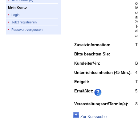
Warenkorb (0)
d
M
Mein Konto
d
Login
a
2
Jetzt registrieren
T
Passwort vergessen
e
a
Zusatzinformation:
T
Bitte beachten Sie:
Kursleiter/-in:
B
Unterrichtseinheiten
(45 Min.):
4
Entgelt:
1
Ermäßigt:
5
Veranstaltungsort/Termin(e):
S
Zur Kurssuche