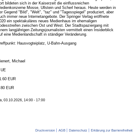
ort bildeten sich in der Kaiserzeit die einflussreichen
edienkonzerne Mosse, Ullstein und Scherl heraus. Heute werden in
er Gegend "Bild", "Welt", "taz" und "Tagesspiegel" produziert, aber
uch immer neue Internetangebote. Der Springer Verlag eröffnete
020 ein spektakuläres neues Medienhaus im ehemaligen
odesstreifen zwischen Ost und West. Der Stadtspaziergang mit
inem langjährigen Zeitungsjournalisten vermittelt einen Insiderblick
uf eine Medienlandschaft in ständiger Veränderung.
reffpunkt: Hausvogteiplatz, U-Bahn-Ausgang
ienert, Michael
 UE
1.60 EUR
.80 EUR
a, 03.10.2026, 14:00 - 17:00
Druckversion
AGB
Datenschutz
Erklärung zur Barrierefreiheit