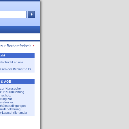
zur Barrierefreiheit
akt
 Nachricht an uns
ssen der Berliner VHS
e & AGB
e zur Kurssuche
e zur Kursbuchung
nschutz
ärung zur
erefreiheit
häftsbedingungen
rrufsbelehrung
-Lastschriftmandat