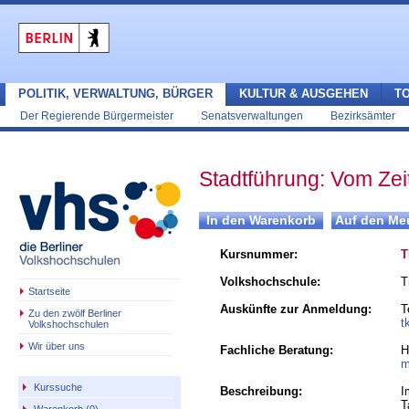
POLITIK, VERWALTUNG, BÜRGER
KULTUR & AUSGEHEN
T
Der Regierende Bürgermeister
Senatsverwaltungen
Bezirksämter
Stadtführung: Vom Zei
Kursnummer:
T
Volkshochschule:
T
Startseite
Auskünfte zur Anmeldung:
T
Zu den zwölf Berliner
t
Volkshochschulen
Wir über uns
Fachliche Beratung:
H
m
Kurssuche
Beschreibung:
I
T