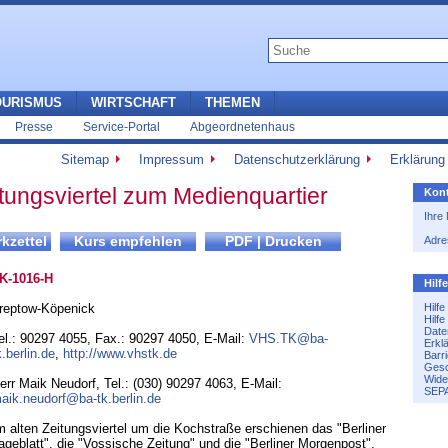
OURISMUS
WIRTSCHAFT
THEMEN
Presse
Service-Portal
Abgeordnetenhaus
Sitemap
Impressum
Datenschutzerklärung
Erklärung 
tungsviertel zum Medienquartier
Kont
Ihre
Adre
K-1016-H
Hilf
reptow-Köpenick
Hilf
Hilf
Date
el.: 90297 4055
,
Fax.: 90297 4050
,
E-Mail:
VHS.TK@ba-
Erkl
k.berlin.de
,
http://www.vhstk.de
Barri
Gesc
Wide
err Maik Neudorf, Tel.: (030) 90297 4063, E-Mail:
SEPA
aik.neudorf@ba-tk.berlin.de
m alten Zeitungsviertel um die Kochstraße erschienen das "Berliner
ageblatt", die "Vossische Zeitung" und die "Berliner Morgenpost",